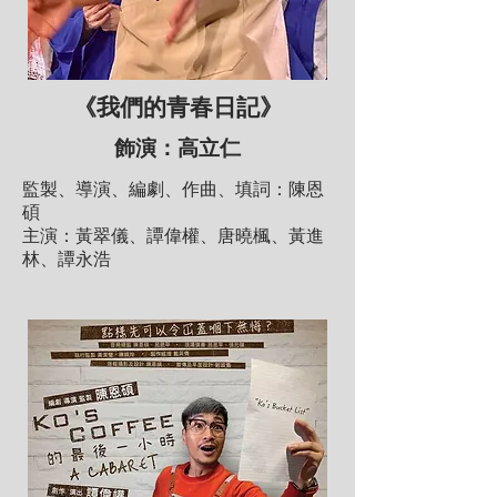
《我們的青春日記》
飾演：
高立仁
監製、導演、編劇、作曲、填詞：陳恩
碩
主演：黃翠儀、譚偉權、唐曉楓、黃進
林、譚永浩