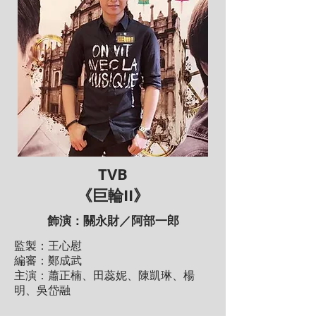
TVB
《巨輪II》
飾演：關永財／阿部一郎
監製：王心慰
編審：鄭成武
主演：蕭正楠、田蕊妮、陳凱琳、楊
明、吳岱融