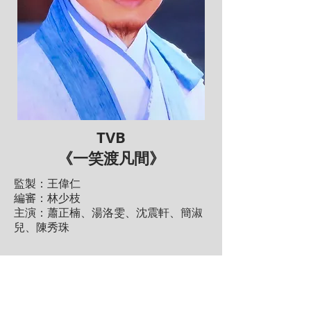
TVB
《一笑渡凡間》
監製：王偉仁
編審：林少枝
主演：蕭正楠、湯洛雯、沈震軒、簡淑
兒、陳秀珠