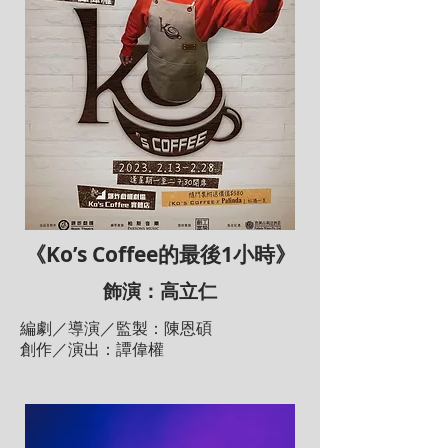
《Ko’s Coffee的最後1小時》
飾演：高立仁
編劇／導演／監製：陳恩碩
創作／演出：譚偉權