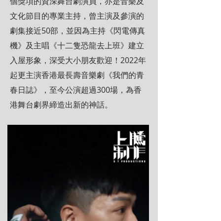
個獎項的資深舞台劇演員，亦是音樂及
文化節目的專業主持，曾主演及參演的
劇集接近50部，並因為主持《閃電傳真
機》及主唱《十二隻恐龍去上班》建立
入屋形象，深受大小朋友歡迎！2022年
起更主演香港最長壽音樂劇《我們的青
春日誌》，至今公演超過300場，為香
港舞台劇界締造出新的神話。