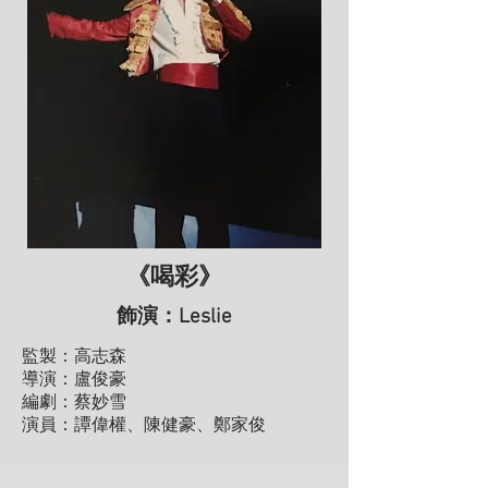
《喝彩》
飾演：Leslie
監製：高志森
導演：盧俊豪
編劇：蔡妙雪
演員：譚偉權、陳健豪、鄭家俊