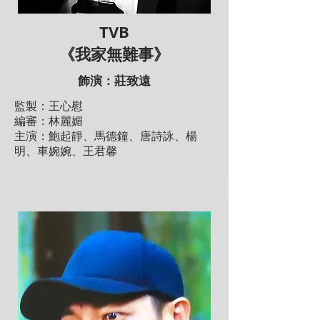
TVB
《我家無難事》
飾演：莊致遠
監製：王心慰
編審：林麗媚
主演：鮑起靜、馬德鐘、唐詩詠、楊
明、車婉婉、王君馨