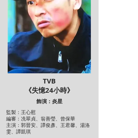
TVB
《失憶24小時》
飾演：炎星
監製：王心慰
編審：冼翠貞、翁善瑩、曾保華
主演：郭晉安、譚俊彥、王君馨、湯洛
雯、譚凱琪