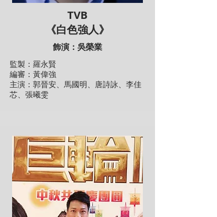
TVB
《白色強人》
飾演：吳榮業
監製：羅永賢
編審：黃偉強
主演：郭晉安、馬國明、唐詩詠、李佳
芯、張曦雯