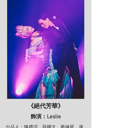
《絕代芳華》
飾演：Leslie
出品人：陳禮
滔、薛國文、蔡健星、唐