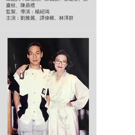
慶枝、陳鼎禮
監製、導演：楊紹鴻
主演：劉雅麗、譚偉權、林澤群