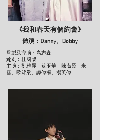
《我和春天有個約會》
飾演：
Danny、Bobby
監製及導演：高志森
編劇：杜國威
主演：劉雅麗、蘇玉華、陳潔靈、米
雪、歐錦棠、譚偉權、楊英偉