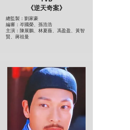
《逆天奇案》
總監製：劉家豪
編審：岑國榮、孫浩浩
主演：陳展鵬、林夏薇、馮盈盈、黃智
賢、蔣祖曼