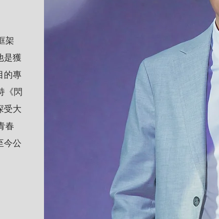
框架
他是獲
目的專
持《閃
深受大
青春
至今公