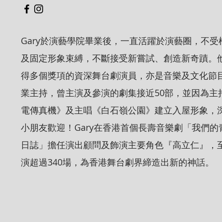
Gary於演藝學院畢業後，一直活躍於演藝圈，不受
及固定形象束縛，不斷接受新嘗試、創造新奇蹟。
得多個獎項的資深舞台劇演員，亦是音樂及文化節
業主持，曾主演及參演的劇集接近50部，並因為主
電傳真機》及主唱《白石嶺公園》建立入屋形象，
小朋友歡迎！Gary在香港首個長壽音樂劇「我們的
日誌」擔任演出顧問及飾演主要角色『高立仁』，
演超過340場，為香港舞台劇界締造出新的神話。