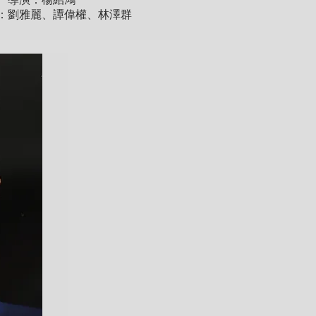
、導演：楊紹鴻
：劉雅麗、譚偉權、林澤群