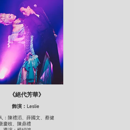
《絕代芳華》
飾演：Leslie
人：陳禮
滔、薛國文、蔡健
唐慶枝、陳鼎禮