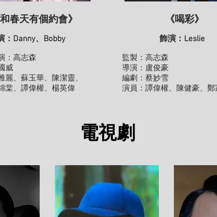
和春天有個約會》
《喝彩》
演：
Danny、Bobby
飾演：Leslie
演：高志森
監製：高志森
國威
導演：盧俊豪
雅麗、蘇玉華、陳潔靈、
編劇：蔡妙雪
錦棠、譚偉權、楊英偉
演員：譚偉權、陳健豪、鄭
電視劇