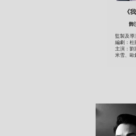
《我
飾
監製及導
編劇：杜
主演：劉
米雪、歐