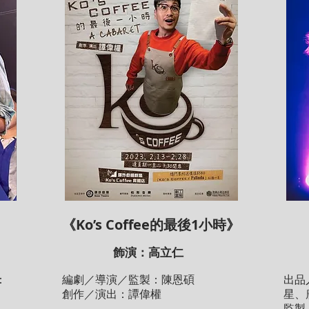
《Ko’s Coffee的最後1小時》
飾演：高立仁
：
編劇／導演／監製：陳恩碩
出品
創作／演出：譚偉權
星、