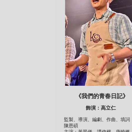
《我們的青春日記》
飾演：
高立仁
監製、導演、編劇、作曲、填詞
陳恩碩