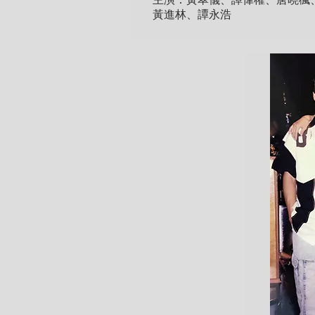
主演：黃翠儀、譚偉權、唐曉楓
黃進林、譚永浩